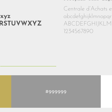
Centrale d’Achats e
wxyz
abcdefghijklmnopqr
QRSTUVWXYZ
ABCDEFGHIJKL
1234567890
#999999