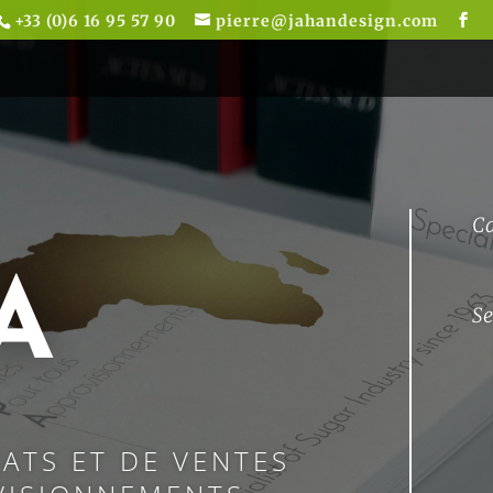
+33 (0)6 16 95 57 90
pierre@jahandesign.com
Ca
A
Se
HATS ET DE VENTES