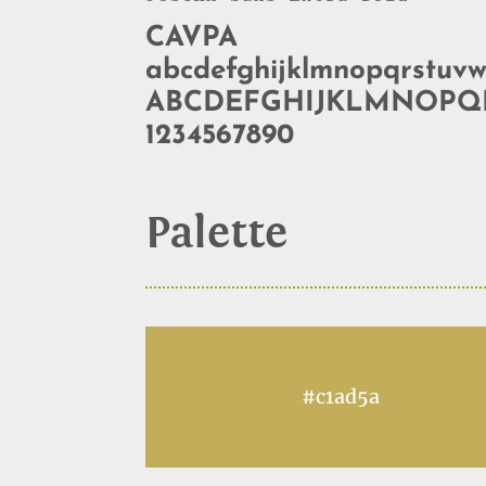
CAVPA
abcdefghijklmnopqrstuv
ABCDEFGHIJKLMNOP
1234567890
Palette
#c1ad5a