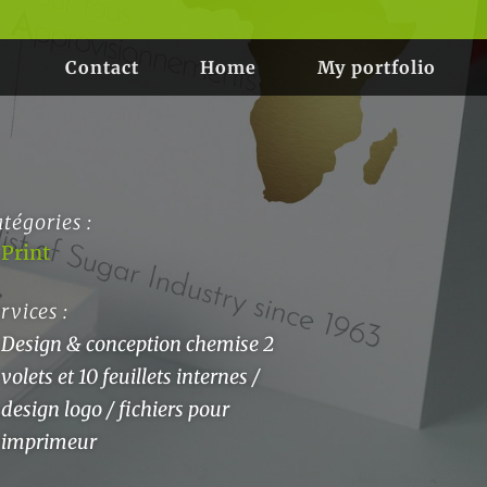
Contact
Home
My portfolio
tégories :
Print
rvices :
Design & conception chemise 2
volets et 10 feuillets internes /
design logo / fichiers pour
imprimeur