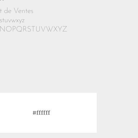
t de Ventes
stuvwxyz
MNOPQRSTUVWXYZ
#ffffff