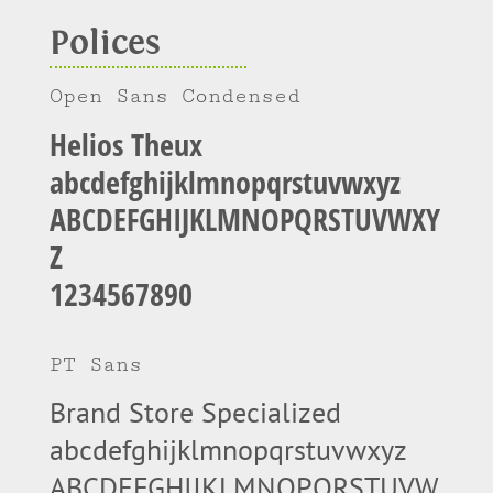
Polices
Open Sans Condensed
Helios Theux
abcdefghijklmnopqrstuvwxyz
ABCDEFGHIJKLMNOPQRSTUVWXY
Z
1234567890
PT Sans
Brand Store Specialized
abcdefghijklmnopqrstuvwxyz
ABCDEFGHIJKLMNOPQRSTUVW