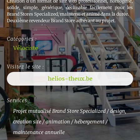
Création d’un format de site web professionnel, homogène,
solide, simple, générique, déclinable facilement pour les
Brand Stores Specialized, maintenu et animé dans la durée.
Deuxième revendeur Brand Store adhérant au projet.
Catégories :
Vélociste
Visitez le site :
helios-theux.be
Services :
Projet mutualisé Brand Store Specialized / design,
création site / animation / hébergement /
maintenance annuelle