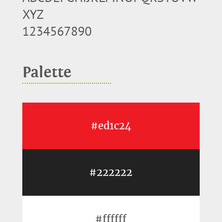
XYZ
1234567890
Palette
#ed1c24
#222222
#ffffff