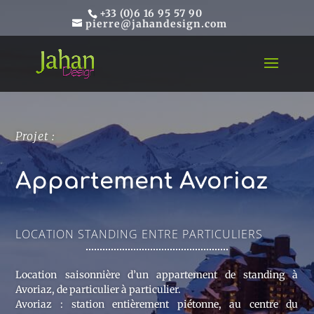
+33 (0)6 16 95 57 90
pierre@jahandesign.com
Projet :
Appartement Avoriaz
LOCATION STANDING ENTRE PARTICULIERS
Location saisonnière d’un appartement de standing à
Avoriaz, de particulier à particulier.
Avoriaz : station entièrement piétonne, au centre du