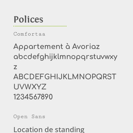
Polices
Comfortaa
Appartement à Avoriaz
abcdefghijklmnopqrstuvwxy
z
ABCDEFGHIJKLMNOPQRST
UVWXYZ
1234567890
Open Sans
Location de standing