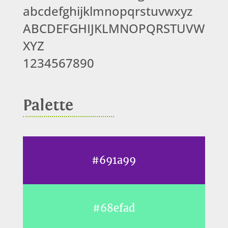
abcdefghijklmnopqrstuvwxyz
ABCDEFGHIJKLMNOPQRSTUVW
XYZ
1234567890
Palette
#691a99
#68efad