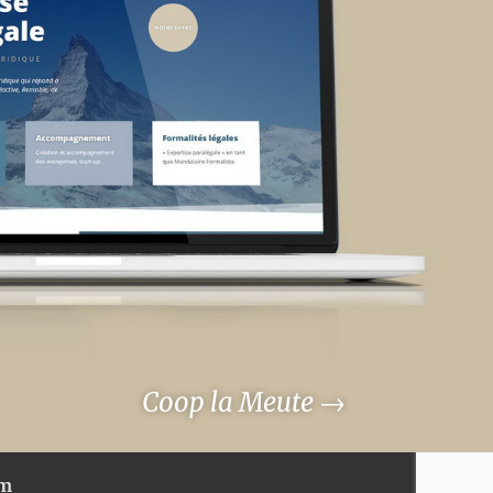
Coop la Meute
→
om