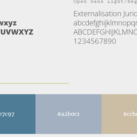
Open Sans Light/Re
Externalisation Juri
wxyz
abcdefghijklmnopq
TUVWXYZ
ABCDEFGHIJKLMN
1234567890
e7c97
#a2b0c1
#ccb