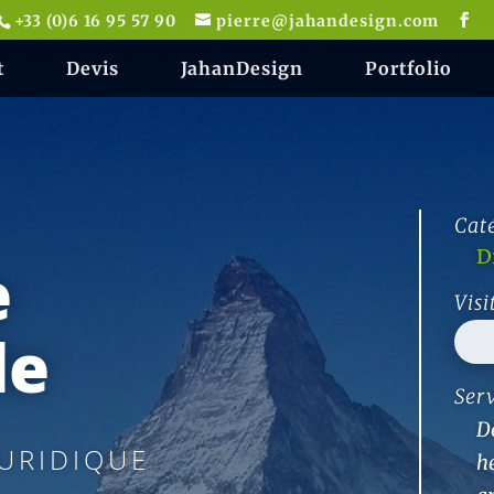
+33 (0)6 16 95 57 90
pierre@jahandesign.com
t
Devis
JahanDesign
Portfolio
Caté
D
e
Visi
le
Serv
De
JURIDIQUE
h