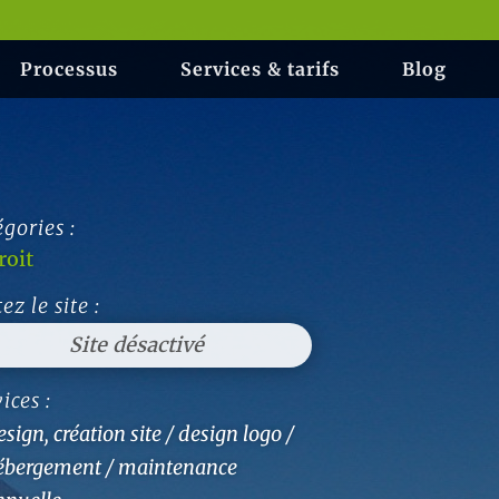
Processus
Services & tarifs
Blog
gories :
roit
tez le site :
Site désactivé
ices :
sign, création site / design logo /
ébergement / maintenance