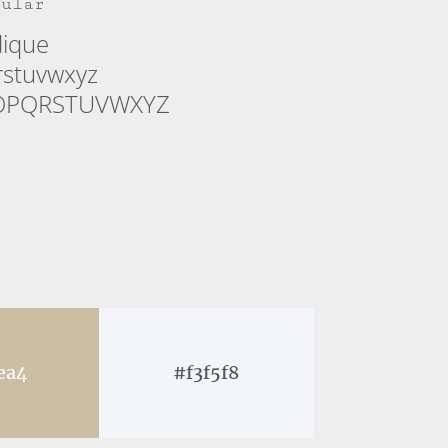
gular
dique
rstuvwxyz
OPQRSTUVWXYZ
ea4
#f3f5f8