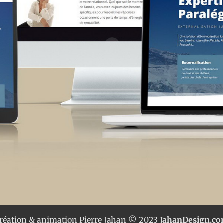
réation & animation Pierre Jahan © 2023
JahanDesign.c