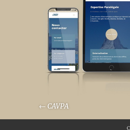
←
CAVPA
C