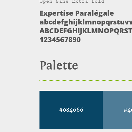
Open Sans Extra Bold
Expertise Paralégale
abcdefghijklmnopqrstuv
ABCDEFGHIJKLMNOPQRS
1234567890
Palette
#084666
#4