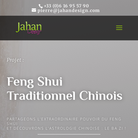
+33 (0)6 16 95 57 90
pierre@jahandesign.com
Projet :
Feng Shui
Traditionnel Chinois
PARTAGEONS L’EXTRAORDINAIRE POUVOIR DU FENG
SHUI
ET DÉCOUVRONS L’ASTROLOGIE CHINOISE : LE BA ZI !