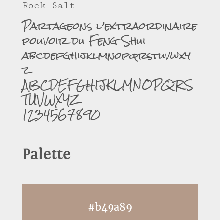
Rock Salt
Partageons l’extraordinaire
pouvoir du Feng Shui
abcdefghijklmnopqrstuvwxy
z
ABCDEFGHIJKLMNOPQRS
TUVWXYZ
1234567890
Palette
#b49a89