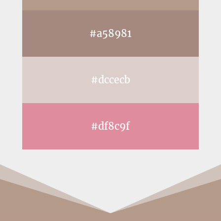
#a58981
#dccecb
#df8c9f