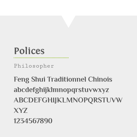
Polices
Philosopher
Feng Shui Traditionnel Chinois
abcdefghijklmnopqrstuvwxyz
ABCDEFGHIJKLMNOPQRSTUVW
XYZ
1234567890