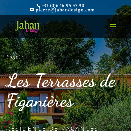
+33 (0)6 16 95 57 90
pierre@jahandesign.com
Projet :
Les Terrasses de
Figanières
RÉSIDENCE DE VACANCES