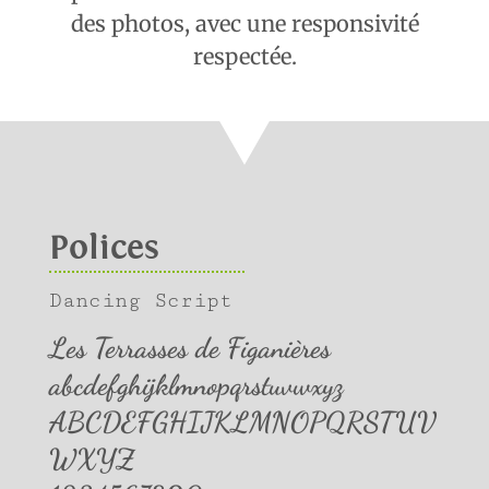
des photos, avec une responsivité
respectée.
Polices
Dancing Script
Les Terrasses de Figanières
abcdefghijklmnopqrstuvwxyz
ABCDEFGHIJKLMNOPQRSTUV
WXYZ