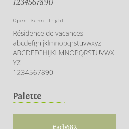
1234567890
Open Sans light
Résidence de vacances
abcdefghijklmnopqrstuvwxyz
ABCDEFGHIJKLMNOPQRSTUVWX
YZ
1234567890
Palette
#acb682