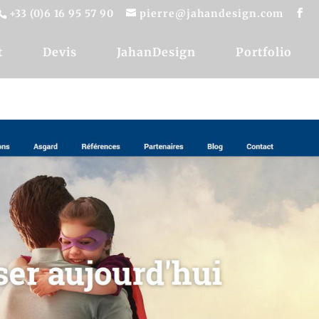
+33 (0)6 16 95 57 90
pierre@jahandesign.com
t
Devis
JahanDesign
Portfolio